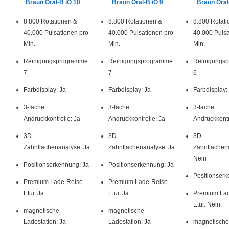
Braun Oral-B iO 10
Braun Oral-B iO 9
Braun Oral
8.800 Rotationen &
8.800 Rotationen &
8.800 Rotati
40.000 Pulsationen pro
40.000 Pulsationen pro
40.000 Pulsa
Min.
Min.
Min.
Reinigungsprogramme:
Reinigungsprogramme:
Reinigungs
7
7
6
Farbdisplay: Ja
Farbdisplay: Ja
Farbdisplay:
3-fache
3-fache
3-fache
Andruckkontrolle: Ja
Andruckkontrolle: Ja
Andruckkontr
3D
3D
3D
Zahnflächenanalyse: Ja
Zahnflächenanalyse: Ja
Zahnflächen
Nein
Positionserkennung: Ja
Positionserkennung: Ja
Positionserk
Premium Lade-Reise-
Premium Lade-Reise-
Etui: Ja
Etui: Ja
Premium Lad
Etui: Nein
magnetische
magnetische
Ladestation: Ja
Ladestation: Ja
magnetische