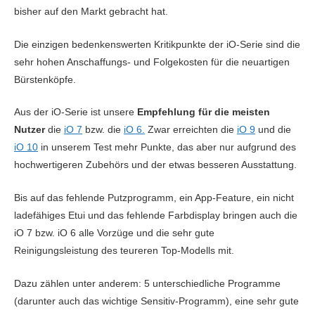
App-Unterstützung: Ja
App-Unterstützung: Ja
App-Unte
bisher auf den Markt gebracht hat.
Andruckkontrolle: Ja
Nein
App-Unterstützung: Ja
App-Unte
Positionserkennung: Ja
Positionserkennung: Ja
App-Unterstützung: Ja
Nein
Die einzigen bedenkenswerten Kritikpunkte der iO-Serie sind die
Position
3D
Nein
sehr hohen Anschaffungs- und Folgekosten für die neuartigen
Zahnflächenanalyse: Ja
3D
gut verarb
Zahnflächenanalyse:
Bürstenköpfe.
Positionserkennung: Ja
Nein
Kundenwertung:
Kundenwertung:
Kunden
sehr gut verarbeitet
Aus der iO-Serie ist unsere
Empfehlung für die meisten
Positionserkennung: Ja
1.679 Bewertungen
17 Bewertungen
475 Be
Nutzer
die
iO 7
bzw. die
iO 6.
Zwar erreichten die
iO 9
und die
sehr gut verarbeitet
iO 10
in unserem Test mehr Punkte, das aber nur aufgrund des
hochwertigeren Zubehörs und der etwas besseren Ausstattung.
149.00€ |
39.90€ |
19.
Kundenwertung:
Kundenwertung:
Kunden
Mediamarkt.de
Oclean.com »
Amazo
Bis auf das fehlende Putzprogramm, ein App-Feature, ein nicht
»
2.200 Bewertungen
1.000 Bewertungen
10.000 B
ladefähiges Etui und das fehlende Farbdisplay bringen auch die
51.00€ |
34.
iO 7 bzw. iO 6 alle Vorzüge und die sehr gute
179.97€ |
Amazon.de »
Amazo
Reinigungsleistung des teureren Top-Modells mit.
249.79€ |
103.63€ |
49.
Amazon.de »
Amazon.de »
Cyberport.de »
Amazo
65.77€ |
89.
Dazu zählen unter anderem: 5 unterschiedliche Programme
197.99€ |
Amazon.de »
Amazo
(darunter auch das wichtige Sensitiv-Programm), eine sehr gute
259.99€ |
105.26€ |
52.
Saturn.de »