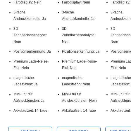
Farbdisplay: Nein
Farbdisplay: Nein
Farbdisplay:
3-fache
3-fache
3-fache
Andruckkontrolle: Ja
Andruckkontrolle: Ja
Andruckkontr
3D
3D
3D
Zahnflächenanalyse:
Zahnflächenanalyse:
Zahnflächen
Nein
Nein
Nein
Positionserkennung: Ja
Positionserkennung: Ja
Positionserk
Premium Lade-Reise-
Premium Lade-Reise-
Premium Lad
Etui: Nein
Etui: Nein
Etui: Nein
magnetische
magnetische
magnetische
Ladestation: Ja
Ladestation: Nein
Ladestation:
Mini-Etui für
Mini-Etui für
Mini-Etui für
Aufsteckbürsten: Ja
Aufsteckbürsten: Nein
Aufsteckbürs
Akkulaufzeit: 14 Tage
Akkulaufzeit: 14 Tage
Akkulaufzeit