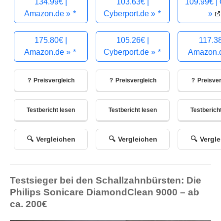
134.99€ |
103.63€ |
109.99€ | 
Amazon.de »
Cyberport.de »
»
175.80€ |
105.26€ |
117.38
Amazon.de »
Cyberport.de »
Amazon.
Preisvergleich
Preisvergleich
Preisver
Testbericht lesen
Testbericht lesen
Testberich
Vergleichen
Vergleichen
Vergl
Testsieger bei den Schallzahnbürsten: Die
Philips Sonicare DiamondClean 9000 – ab
ca. 200€