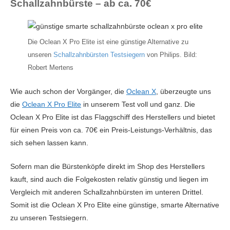
Schallzahnbürste – ab ca. 70€
Folgekosten
hoch, mittel
Leistung (pro Min.)
62.000 Schwingungen
Positionserkennung per
Ja
Die Oclean X Pro Elite ist eine günstige Alternative zu
App
unseren
Schallzahnbürsten Testsiegern
von Philips. Bild:
Robert Mertens
Bewertung der
5 / 5
Reinigungsleistung
Wie auch schon der Vorgänger, die
Oclean X
, überzeugte uns
Reinigungsprogramme
Tägliche Reinigung, Intensiv, Aufhellen,
die
Oclean X Pro Elite
in unserem Test voll und ganz. Die
Zahnfleischschutz
Oclean X Pro Elite ist das Flaggschiff des Herstellers und bietet
für einen Preis von ca. 70€ ein Preis-Leistungs-Verhältnis, das
Technologie
Schallzahnbürste
sich sehen lassen kann.
Timer
Ja
Sofern man die Bürstenköpfe direkt im Shop des Herstellers
Zahnflächenanalyse per
Ja
kauft, sind auch die Folgekosten relativ günstig und liegen im
App
Vergleich mit anderen Schallzahnbürsten im unteren Drittel.
Somit ist die Oclean X Pro Elite eine günstige, smarte Alternative
zu unseren Testsiegern.