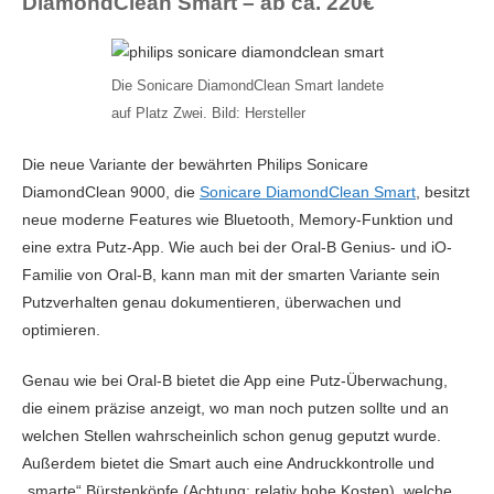
DiamondClean Smart – ab ca. 220€
7 NEU ab 175.98€, 7 GEBRAUCHT ab 164.45€
Positionserkennung
Ja
per App
PHILIPS Sonicare DiamondClean 9000 Neue
Bewertung der
5 / 5
Die Sonicare DiamondClean Smart landete
Generation HX9911/27 elektrische Zahnbürste Weiß
Reinigungsleistung
auf Platz Zwei. Bild: Hersteller
197.99€
Reinigungsprogramme
Tägliche Reinigung, Sensitiv,
Lieferbar
Saturn.de
Die neue Variante der bewährten Philips Sonicare
Zahnfleischschutz, Tiefenreinigung,
Aufhellen
DiamondClean 9000, die
Sonicare DiamondClean Smart
, besitzt
Amazon price updated:
9. August 2026 15:06
neue moderne Features wie Bluetooth, Memory-Funktion und
Technologie
Schallzahnbürste
eine extra Putz-App. Wie auch bei der Oral-B Genius- und iO-
Timer
Ja
Familie von Oral-B, kann man mit der smarten Variante sein
Putzverhalten genau dokumentieren, überwachen und
Zum Preisvergleich »
Zahnflächenanalyse
Ja
optimieren.
per App
Genau wie bei Oral-B bietet die App eine Putz-Überwachung,
die einem präzise anzeigt, wo man noch putzen sollte und an
welchen Stellen wahrscheinlich schon genug geputzt wurde.
Außerdem bietet die Smart auch eine Andruckkontrolle und
„smarte“ Bürstenköpfe (Achtung: relativ hohe Kosten), welche