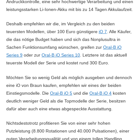
Andruckkontrolle, eine sehr hochwertige Verarbeitung und einen
Amazon.de »
Cyberport.de »
Amazo
leistungsstarken Li-Ionen-Akku mit bis zu 14 Tagen Akkulaufzeit.
Preisvergleich
Preis
Preisvergleich
294.99€ |
106.96€ |
57.
Deshalb empfehlen wir die, im Vergleich zu den beiden
Saturn.de »
Cyberport.de »
Amazo
teuersten Modellen, über 100 Euro günstigere
iO 7
. Alle Käufer,
Testbericht lesen
Testbericht lesen
Testber
die das nötige Budget haben und sich das Nonplusultra in
Preisvergleich
Preisvergleich
Preis
Sachen Funktionsumfang wünschen, greifen zur
Oral-B iO
Vergleichen
Vergleichen
Ver
Series 9
oder zur
Oral-B iO Series 10
. Letztere ist das aktuell
teuerste Modell der Serie und kostet rund 300 Euro.
Testbericht lesen
Testbericht lesen
Testber
Zum Schallzahnbürsten Test »
Möchten Sie so wenig Geld als möglich ausgeben und dennoch
Vergleichen
Vergleichen
Ver
eine iO von Braun kaufen, empfehlen wir eines der beiden
Einstiegsmodelle. Die
Oral-B iO 5
und die
Oral-B iO 4
kosten
deutlich weniger Geld als die Topmodelle der Serie, besitzen
dafür aber auch eine etwas abgespeckte Ausstattung.
Nichtsdestotrotz profitieren Sie von einer sehr hohen
Putzleistung (8.800 Rotationen und 40.000 Pulsationen), einer
guten Verarbeitungsqualität und von einem tollen Handling.