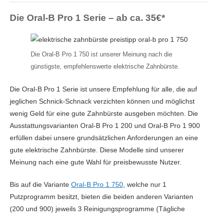
52.19€
Putzmodi und visueller 360° Andruckkontrolle für...
54.85€
Positionserkennung per App
Nein
Die Oral-B Pro 1 Serie – ab ca. 35€*
Lieferbar
Amazon.de
Bewertung der
4.5 / 5
10 NEU ab 52.19€, 3 GEBRAUCHT ab 49.27€
Reinigungsleistung
Die Oral-B Pro 1 750 ist unserer Meinung nach die
Reinigungsprogramme
3
Oral-B PRO 3 3000 Elektrische Zahnbürste/Electric
günstigste, empfehlenswerte elektrische Zahnbürste.
Toothbrush, 2 CrossAction Aufsteckbürsten, mit 3
Technologie
Rotierende & Oszil­lie­rende Bürste
57.77€
Putzmodi und visueller 360° Andruckkontrolle für...
Die Oral-B Pro 1 Serie ist unsere Empfehlung für alle, die auf
Timer
Ja
Lieferbar
jeglichen Schnick-Schnack verzichten können und möglichst
Amazon.de
wenig Geld für eine gute Zahnbürste ausgeben möchten. Die
10 NEU ab 49.81€, 1 GEBRAUCHT ab 48.02€
Ausstattungsvarianten Oral-B Pro 1 200 und Oral-B Pro 1 900
Amazon price updated:
9. August 2026 14:46
erfüllen dabei unsere grundsätzlichen Anforderungen an eine
gute elektrische Zahnbürste. Diese Modelle sind unserer
Meinung nach eine gute Wahl für preisbewusste Nutzer.
Zum Preisvergleich »
Bis auf die Variante
Oral-B Pro 1 750
, welche nur 1
Putzprogramm besitzt, bieten die beiden anderen Varianten
(200 und 900) jeweils 3 Reinigungsprogramme (Tägliche