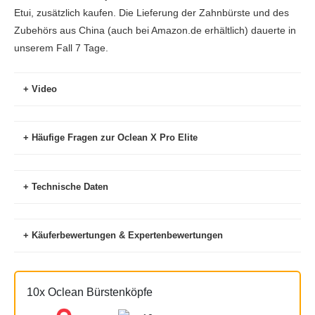
Etui, zusätzlich kaufen. Die Lieferung der Zahnbürste und des
Zubehörs aus China (auch bei Amazon.de erhältlich) dauerte in
unserem Fall 7 Tage.
Video
Häufige Fragen zur Oclean X Pro Elite
Welche Kapazität hat der Akku und wie lange
Technische Daten
dauert der Ladevorgang?
Gibt es die Oclean X Pro Elite auch mit einem 2.
Käuferbewertungen & Expertenbewertungen
Handstück?
Andruckkontrolle
Ja
Käuferbewertungen (Stand 11/21)
Bewertung (Anzahl)
App-Unterstützung
Ja
Welche Bürstenköpfe kann ich verwenden?
10x Oclean Bürstenköpfe
otto.de
5 (2)
Besonderheit
2. Platz Schallzahnbürsten