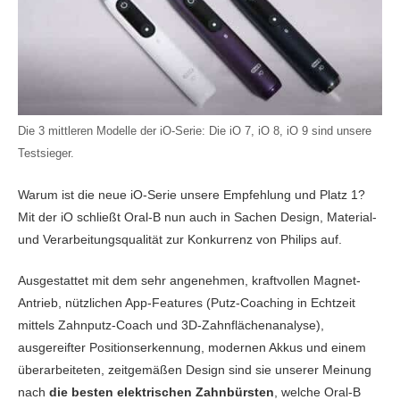
„Insgesamt das beste
„Smarte Schallzahnbürste
„Gutes Pre
gute Reinigungsleistung,
unseres Testsiegers, ist
Warentest 2
Gesamtpaket aus
mit sehr gutem Preis-
Verhä
sehr guter Material- und
aber wesentlich günstiger.“
Wahl für 
Reinigungsleistung,
Leistungs-Verhältnis.“
Verarbeitungsqualität und
preisbewus
Qualität und hochwertigem
einem klasse Akku.“
Zubehör.“
Reinigungsleistung: Sehr
Reinigungsleistung: Sehr
Reinigungs
Reinigungsleistung: Sehr
Reinigungsleistung: Sehr
Reinigungsl
gut
gut
Die 3 mittleren Modelle der iO-Serie: Die iO 7, iO 8, iO 9 sind unsere
gut
gut
Akkulaufze
Testsieger.
Akkulaufzeit: bis zu 14
Akkulaufzeit: bis zu 14
T
Akkulaufzeit: bis zu 21
Akkulaufzeit: bis zu 35
Akkulaufze
Tage
Tage
Warum ist die neue iO-Serie unsere Empfehlung und Platz 1?
Tage
Tage
T
Mit der iO schließt Oral-B nun auch in Sachen Design, Material-
9.900 Rotationen &
9.900 Rotationen &
8.000 Ro
und Verarbeitungsqualität zur Konkurrenz von Philips auf.
62.000 Schwingungen
42.000 Schwingungen
42.000 S
45.000 Pulsationen pro
45.000 Pulsationen pro
40.000 Pu
pro Min.
pro Min.
pro Min.
Min.
Min.
Min.
Ausgestattet mit dem sehr angenehmen, kraftvollen Magnet-
Reinigungsprogramme:
Reinigungsprogramme:
Reinigun
Reinigungsprogramme:
Reinigungsprogramme:
Reinigun
Antrieb, nützlichen App-Features (Putz-Coaching in Echtzeit
4 / 3 Intensitätsstufen
5 / 32 Intensitätsstufen
3
7
5
3
mittels Zahnputz-Coach und 3D-Zahnflächenanalyse),
Display: Nein
Display: Ja
Display: 
ausgereifter Positionserkennung, modernen Akkus und einem
Display: Ja, (Farbe)
Display: Ja (schwarz-
Display: 
weiß)
überarbeiteten, zeitgemäßen Design sind sie unserer Meinung
Andruckkontrolle: Ja
Andruckkontrolle: Nein
Andruckko
3-fache
2-fache
nach
die besten elektrischen Zahnbürsten
, welche Oral-B
Andruckkontrolle: Ja
3-fache
Andruckko