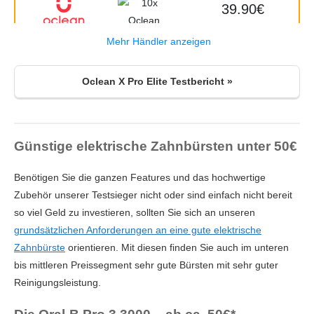
ebay.de
5 (20)
39.90€
Bürstenkopf
Länglich
Display
Ja (farbig)
Mehr Händler anzeigen
Oclean X Pro, Smart Sonic, elektrische
Folgekosten
Gering
Oclean X Pro Elite Testbericht »
Schallzahnbürste, 3 Putzprogramme mit Weißning,
Leistung (pro Min.)
42.000 Schwingungen
51.00€
kabelloses Schnellladen für 30-Tage-Nutzung, Anti-
84.99€
Schimmel Design,...
Positionserkennung per
Ja
Lieferbar
Amazon.de
App
Günstige elektrische Zahnbürsten unter 50€
3 NEU ab 51.00€
Bewertung der
5 / 5
Reinigungsleistung
Benötigen Sie die ganzen Features und das hochwertige
Oclean X Pro Elite Elektrische Zahnbürste mit 6
Zubehör unserer Testsieger nicht oder sind einfach nicht bereit
Bürstenköpfe & Reiseetui, Schallzahnbürste mit
Reinigungsprogramme
Tägliche Reinigung, Sensitiv,
65.77€
so viel Geld zu investieren, sollten Sie sich an unseren
Farbdisplay, Ultraleise Putzerfahrung, 35 Tage
Massage, Aufhellen
109.99€
grundsätzlichen Anforderungen an eine gute elektrische
Akkulaufzeit,...
Lieferbar
Amazon.de
Timer
Ja
Zahnbürste
orientieren. Mit diesen finden Sie auch im unteren
3 NEU ab 65.77€
bis mittleren Preissegment sehr gute Bürsten mit sehr guter
Technologie
Schallzahnbürste
Reinigungsleistung.
Amazon price updated:
9. August 2026 15:06
Zahnflächenanalyse per
Ja
App