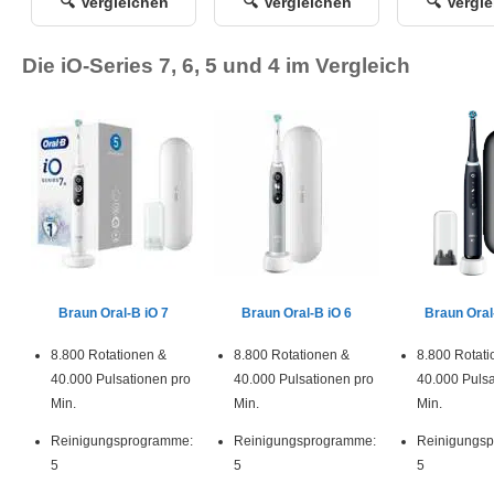
Vergleichen
Vergleichen
Vergl
Die iO-Series 7, 6, 5 und 4 im Vergleich
Braun Oral-B iO 7
Braun Oral-B iO 6
Braun Oral
8.800 Rotationen &
8.800 Rotationen &
8.800 Rotati
40.000 Pulsationen pro
40.000 Pulsationen pro
40.000 Pulsa
Min.
Min.
Min.
Reinigungsprogramme:
Reinigungsprogramme:
Reinigungs
5
5
5