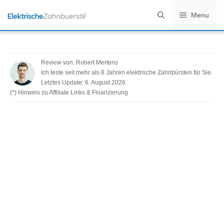
Zum
Menu
Inhalt
springen
Review von:
Robert Mertens
Ich teste seit mehr als 8 Jahren elektrische Zahnbürsten für Sie.
Letztes Update:
6. August 2026
(*) Hinweis zu Affiliate Links & Finanzierung