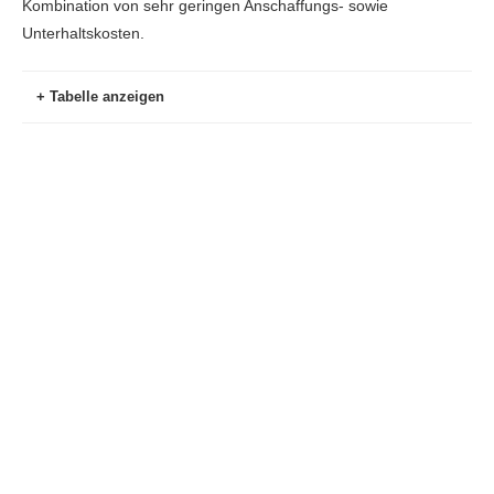
Kombination von sehr geringen Anschaffungs- sowie
Unterhaltskosten.
Tabelle anzeigen
Name
Preis
Preis
Packung
pro
Stück
rotierende elektrische Zahnbürsten
Oral-B Precision Clean Bürstenköpfe - 10
24,99
2,49
Stück
EUR
EUR
Oral-B iO Bürstenköpfe - 4 Stück
29,99
7,50
EUR
EUR
Schallzahnbürsten
Oral-B Pulsonic Clean Bürstenköpfe - 4
12,95
3,23
Stück
EUR
EUR