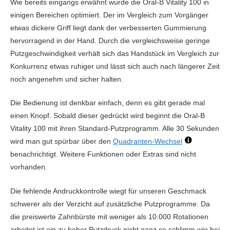
Wie bereits eingangs erwähnt wurde die Oral-B Vitality 100 in
Bürstenkopf
Länglich
Megasonex Bürstenköpfe - 10 Stück
65,00
6,50
einigen Bereichen optimiert. Der im Vergleich zum Vorgänger
EUR
EUR
Leistung (pro Min.)
84.000 Schwingungen
etwas dickere Griff liegt dank der verbesserten Gummierung
Emmi-Dent E4 (Platinum-Serie)
30,00
7,50
hervorragend in der Hand. Durch die vergleichsweise geringe
Reinigungsprogramme
7
Bürstenköpfe - 4 Stück
EUR
EUR
Putzgeschwindigkeit verhält sich das Handstück im Vergleich zur
Funktionen
Konkurrenz etwas ruhiger und lässt sich auch nach längerer Zeit
Letztes Update:
06/2022
noch angenehm und sicher halten.
Preis zum Zeitpunkt der Recherche auf Amazon.de bzw. offiziellen
Andruckkontrolle
Nein
Shops der Hersteller. Preise werden manuell recherchiert,
Timer
Ja
Die Bedienung ist denkbar einfach, denn es gibt gerade mal
zwischenzeitliche Änderungen möglich.
einen Knopf. Sobald dieser gedrückt wird beginnt die Oral-B
Display
LED Programmanzeige
Vitality 100 mit ihren Standard-Putzprogramm. Alle 30 Sekunden
Smart-Funktionen
wird man gut spürbar über den
Quadranten-Wechsel
benachrichtigt. Weitere Funktionen oder Extras sind nicht
App-Unterstützung
Nein
vorhanden.
Positionserkennung per App
Nein
Die fehlende Andruckkontrolle wiegt für unseren Geschmack
Zahnflächenanalyse per App
schwerer als der Verzicht auf zusätzliche Putzprogramme. Da
die preiswerte Zahnbürste mit weniger als 10.000 Rotationen
arbeitet ist ein zu hoher Putzdruck nicht ganz so schlimm wie bei