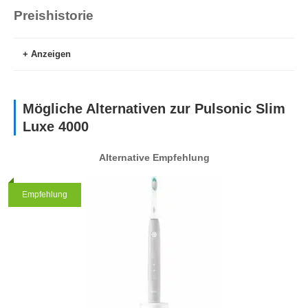
Preishistorie
Anzeigen
Mögliche Alternativen zur Pulsonic Slim
Luxe 4000
Alternative Empfehlung
Empfehlung
Höchster Preis
Niedrigster Preis
53.26€
50.15€
Cyberport.de
Cyberport.de
9. April 2026
14. Mai 2026
Aktueller Preis
50.23€
Cyberport.de