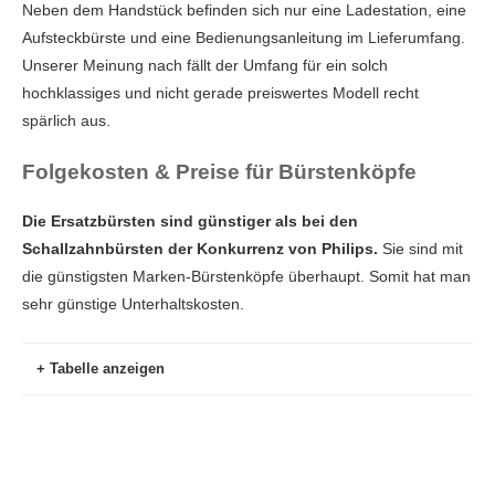
Neben dem Handstück befinden sich nur eine Ladestation, eine
Aufsteckbürste und eine Bedienungsanleitung im Lieferumfang.
Unserer Meinung nach fällt der Umfang für ein solch
hochklassiges und nicht gerade preiswertes Modell recht
spärlich aus.
Folgekosten & Preise für Bürstenköpfe
Die Ersatzbürsten sind günstiger als bei den
Schallzahnbürsten der Konkurrenz von Philips.
Sie sind mit
die günstigsten Marken-Bürstenköpfe überhaupt. Somit hat man
sehr günstige Unterhaltskosten.
Tabelle anzeigen
Name
Preis
Preis
Packung
pro
Stück