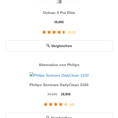
Oclean X Pro Elite
39,90
€
(4.6)
Vergleichen
Alternative von Philips
Philips Sonicare DailyClean 3100
Ursprünglicher
Aktueller
39,99
€
28,95
€
Preis
Preis
(4)
war:
ist:
39,99€
28,95€.
Vergleichen