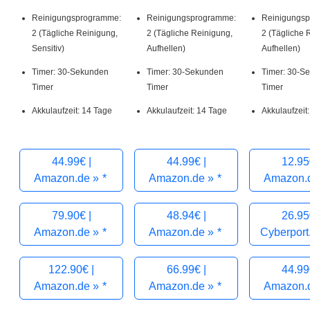
Andruckkontrolle
Ja
Reinigungsprogramme:
Reinigungsprogramme:
Reinigungs
2 (Tägliche Reinigung,
2 (Tägliche Reinigung,
2 (Tägliche 
Timer
Ja
Sensitiv)
Aufhellen)
Aufhellen)
Display
LED Programmanzeige
Timer: 30-Sekunden
Timer: 30-Sekunden
Timer: 30-S
Timer
Timer
Timer
Smart-Funktionen
Akkulaufzeit: 14 Tage
Akkulaufzeit: 14 Tage
Akkulaufzeit
App-Unterstützung
Ja
Positionserkennung
Ja
44.99€ |
44.99€ |
12.95
per App
Amazon.de »
Amazon.de »
Amazon.
Zahnflächenanalyse
per App
79.90€ |
48.94€ |
26.95
Amazon.de »
Amazon.de »
Cyberport
122.90€ |
66.99€ |
44.99
Amazon.de »
Amazon.de »
Amazon.