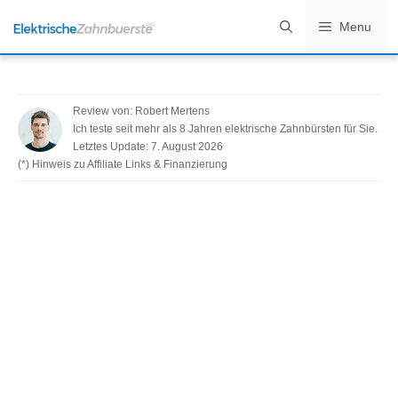
Zum
Menu
Inhalt
springen
Review von:
Robert Mertens
Ich teste seit mehr als 8 Jahren elektrische Zahnbürsten für Sie.
Letztes Update:
7. August 2026
(*) Hinweis zu Affiliate Links & Finanzierung