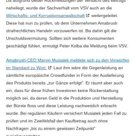
Da aufgrund dieser Rückmeldungen der Verdacht des Betrugs
naheliegt, wurde der Sachverhalt vom VSV auch an die
Wirtschafts- und Korruptionsanwaltschaft
weitergeleitet.
Diese hat nun zu prüfen, ob dem Unternehmen Amabrush
strafrechtliches Handeln vorzuwerfen ist. Bis dahin gilt die
Unschuldsvermutung. Sollten sich weitere Konsumenten
geschädigt fühlen, ermutigt Peter Kolba die Meldung beim VSV.
Amabrush-CEO Marvin Musialek meldete sich zu den Vorwürfen
im Standard zu Wort.
Laut ihm wäre die Gegenleistung an
sämtliche europäische Crowdfunder in Form der Auslieferung
des Produkts bereits „zur Gänze erfolgt“. Er räumt aber auch
ein, dass für diese frühen Investoren keine Rückerstattung
möglich sei, da deren Geld in die Produktion und Herstellung
der Bürste floss und diese Leistung nachweislich erbracht
wurde. Bei regulären Käufern versichert Musialek jeden Fall zu
prüfen und im Zweifelsfall den Kaufbetrag auch ohne
Nachfragen „bis zu einem gewissen Zeitpunkt“
zurückzuerstatten.