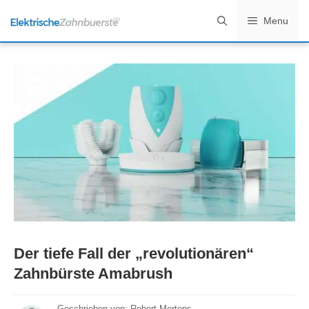
Zum
Menu
Inhalt
springen
Der tiefe Fall der „revolutionären“
Zahnbürste Amabrush
Geschrieben von:
Robert Mertens